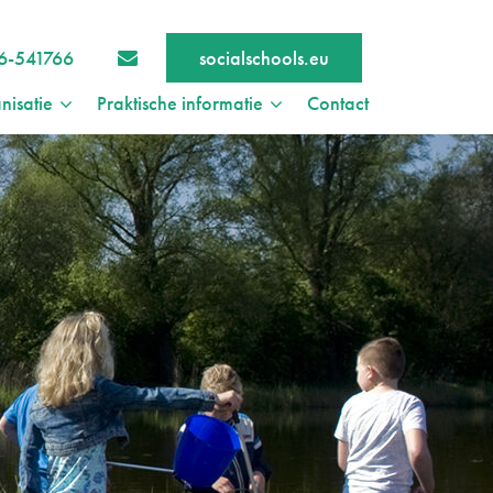
6-541766
socialschools.eu
nisatie
Praktische informatie
Contact