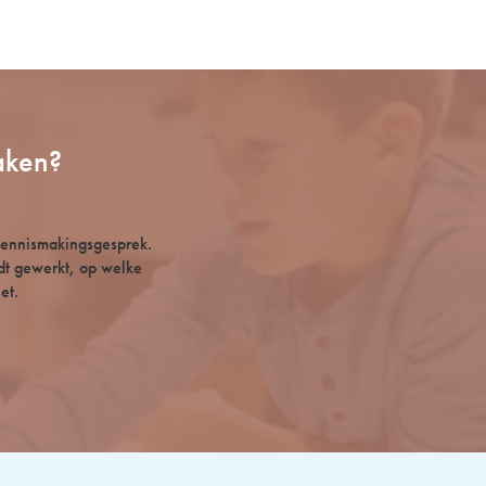
aken?
kennismakingsgesprek.
rdt gewerkt, op welke
et.