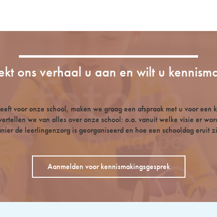
ekt ons verhaal u aan en wilt u kennism
 heeft voor onze school, maken we graag een afspraak met u voor een 
vertellen we van alles over onze school: o.a. vanuit welke visie er wo
nier de leerlingenzorg is georganiseerd en hoe een schooldag eruit zi
Aanmelden voor kennismakingsgesprek