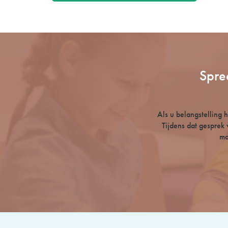
Spre
Als u belangstelling
Tijdens dat gesprek 
ma