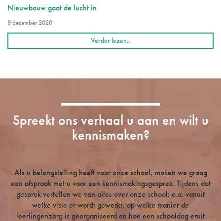
Nieuwbouw gaat de lucht in
8 december 2020
Verder lezen..
Spreekt ons verhaal u aan en wilt u
kennismaken?
Als u belangstelling heeft voor onze school, maken we graag
een afspraak met u voor een kennismakingsgesprek. Tijdens dat
gesprek vertellen we van alles over onze school: o.a. vanuit
welke visie er wordt gewerkt, op welke manier de
leerlingenzorg is georganiseerd en hoe een schooldag eruit