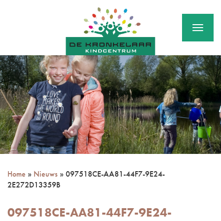
Menu
Home
»
Nieuws
»
097518CE-AA81-44F7-9E24-
2E272D13359B
097518CE-AA81-44F7-9E24-