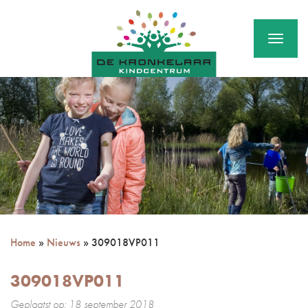
Menu
Home
»
Nieuws
»
309018VP011
309018VP011
Geplaatst op: 18 september 2018