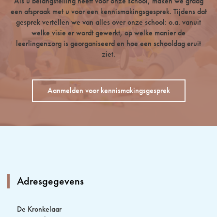
Als u belangstelling heeft voor onze school, maken we graag
een afspraak met u voor een kennismakingsgesprek. Tijdens dat
gesprek vertellen we van alles over onze school: o.a. vanuit
welke visie er wordt gewerkt, op welke manier de
leerlingenzorg is georganiseerd en hoe een schooldag eruit
ziet.
Aanmelden voor kennismakingsgesprek
Adresgegevens
De Kronkelaar