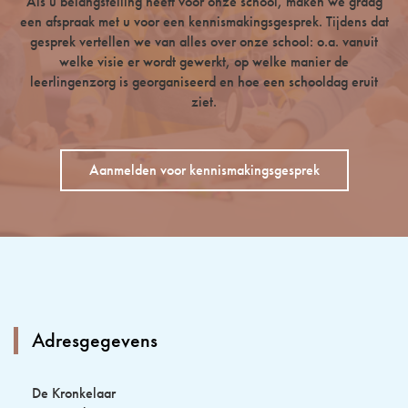
Als u belangstelling heeft voor onze school, maken we graag
een afspraak met u voor een kennismakingsgesprek. Tijdens dat
gesprek vertellen we van alles over onze school: o.a. vanuit
welke visie er wordt gewerkt, op welke manier de
leerlingenzorg is georganiseerd en hoe een schooldag eruit
ziet.
Aanmelden voor kennismakingsgesprek
Adresgegevens
De Kronkelaar