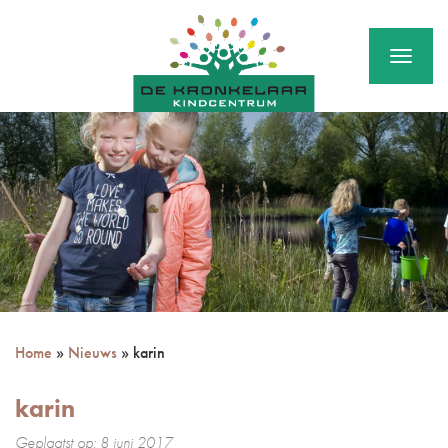
Menu
Home
»
Nieuws
»
karin
karin
Geplaatst op: 8 juni 2017