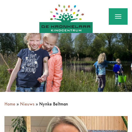
Menu
Home
»
Nieuws
»
Nynke Beltman