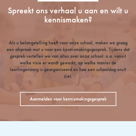
Spreekt ons verhaal u aan en wilt u
kennismaken?
Als u belangstelling heeft voor onze school, maken we graag
een afspraak met u voor een kennismakingsgesprek. Tijdens dat
gesprek vertellen we van alles over onze school: o.a. vanuit
welke visie er wordt gewerkt, op welke manier de
leerlingenzorg is georganiseerd en hoe een schooldag eruit
ziet.
Aanmelden voor kennismakingsgesprek