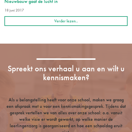
Nieuwbouw gaat de lucht in
18 juni 2017
Verder lezen..
Spreekt ons verhaal u aan en wilt u
kennismaken?
Als u belangstelling heeft voor onze school, maken we graag
een afspraak met u voor een kennismakingsgesprek. Tijdens dat
gesprek vertellen we van alles over onze school: o.a. vanuit
welke visie er wordt gewerkt, op welke manier de
leerlingenzorg is georganiseerd en hoe een schooldag eruit