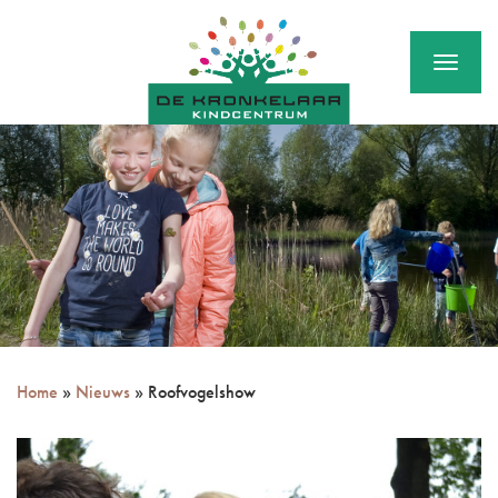
Menu
Home
»
Nieuws
»
Roofvogelshow